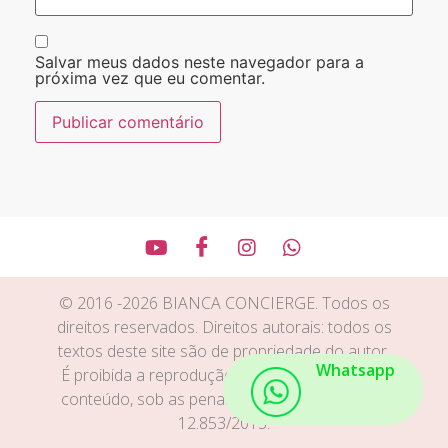
Salvar meus dados neste navegador para a
próxima vez que eu comentar.
© 2016 -2026 BIANCA CONCIERGE. Todos os
direitos reservados. Direitos autorais: todos os
textos deste site são de propriedade do autor.
Whatsapp
É proibida a reprodução total ou parcial deste
conteúdo, sob as penas das leis 9.610/1998 e
12.853/2013.