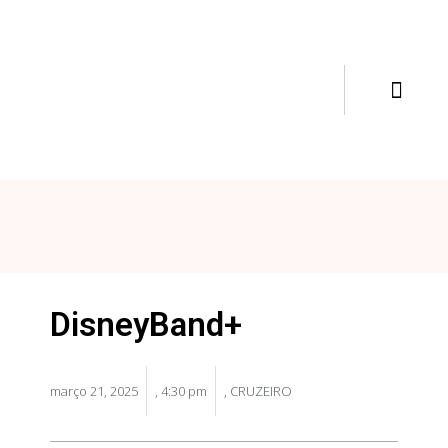
DisneyBand+
março 21, 2025
,
4:30 pm
,
CRUZEIRO