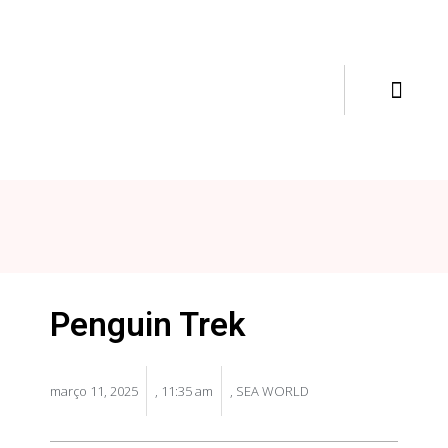
Penguin Trek
março 11, 2025
,
11:35 am
,
SEA WORLD